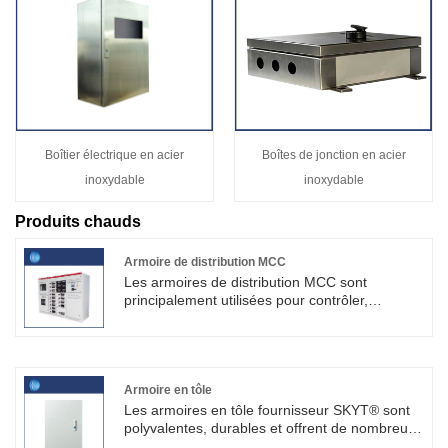
Boîtier électrique en acier
Boîtes de jonction en acier
inoxydable
inoxydable
Produits chauds
Armoire de distribution MCC
Les armoires de distribution MCC sont
principalement utilisées pour contrôler,
protéger et réguler diverses opérations de
moteur. L'armoire de distribution MCC est un
équipement de qualité industrielle et Shouke®
est un fabricant professionnel.
Armoire en tôle
Les armoires en tôle fournisseur SKYT® sont
polyvalentes, durables et offrent de nombreux
avantages que l'on ne trouve pas dans