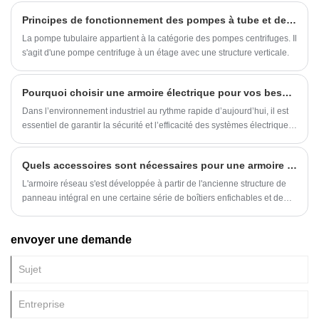
Principes de fonctionnement des pompes à tube et des pompes à tuyau.
La pompe tubulaire appartient à la catégorie des pompes centrifuges. Il
s'agit d'une pompe centrifuge à un étage avec une structure verticale.
Pourquoi choisir une armoire électrique pour vos besoins industriels?
Dans l’environnement industriel au rythme rapide d’aujourd’hui, il est
essentiel de garantir la sécurité et l’efficacité des systèmes électriques.
Les armoires électriques jouent un rôle essentiel dans la protection de
l'équipement sensible contre les dangers environnementaux, les
Quels accessoires sont nécessaires pour une armoire réseau fondamentalement parfaite ?
surtensions électriques et l'accès non autorisé. Mais pourquoi les
entreprises devraient-elles investir dans des enclos électriques de
L'armoire réseau s'est développée à partir de l'ancienne structure de
haute qualité? La réponse réside dans leur capacité à améliorer la
panneau intégral en une certaine série de boîtiers enfichables et de
fiabilité opérationnelle, à réduire les temps d'arrêt et à se conformer
structures enfichables.
aux normes de sécurité strictes.
envoyer une demande