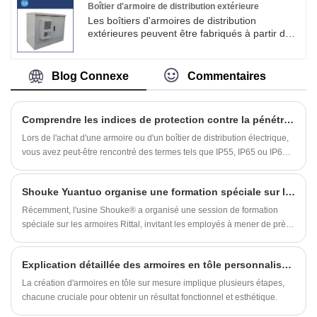
Boîtier d'armoire de distribution extérieure
Les boîtiers d'armoires de distribution
extérieures peuvent être fabriqués à partir de
matériaux tels que l'acier laminé à froid ou
l'acier inoxydable, en fonction du scénario
d'application et des exigences spécifiques.
Blog Connexe
Commentaires
Shouke® possède de nombreuses années
d'expérience professionnelle dans l'industrie
de la fabrication d'armoires de distribution
Comprendre les indices de protection contre la pénétration
électrique, avec une technologie et des
processus matures, et ses produits sont
Lors de l'achat d'une armoire ou d'un boîtier de distribution électrique,
vendus dans plus de 40 pays à travers le
vous avez peut-être rencontré des termes tels que IP55, IP65 ou IP68.
monde.​
Ces codes font référence au système d'indice de protection (IP), qui
classe dans quelle mesure un boîtier est protégé contre les particules
Shouke Yuantuo organise une formation spéciale sur les armoires Rittal pour améliorer la qualité des produits
solides (poussière, débris) et l'eau.
Récemment, l'usine Shouke® a organisé une session de formation
spéciale sur les armoires Rittal, invitant les employés à mener de près
des recherches approfondies sur les produits Rittal. La formation visait
à identifier les différences entre les produits de l'entreprise et les
Explication détaillée des armoires en tôle personnalisées
normes de pointe de l'industrie par le biais de comparaisons, jetant
ainsi les bases de l'amélioration de la qualité des produits de
La création d'armoires en tôle sur mesure implique plusieurs étapes,
l'entreprise.
chacune cruciale pour obtenir un résultat fonctionnel et esthétique.