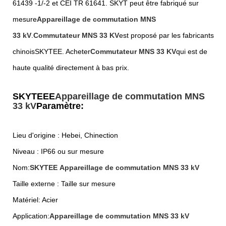
61439 -1/-2 et CEI TR 61641. SKYT peut être fabriqué sur
mesure
Appareillage de commutation MNS
33 kV
.
Commutateur MNS 33 KV
est proposé par les fabricants
chinois
SKYTEE
. Acheter
Commutateur MNS 33 KV
qui est de
haute qualité directement à bas prix.
SKYTEEE
Appareillage de commutation MNS
33 kV
Paramètre:
Lieu d'origine : Hebei, Chine
ction
Niveau : IP66 ou sur mesure
Nom:
SKYTEE
Appareillage de commutation MNS 33 kV
Taille externe : Taille sur mesure
Matériel: Acier
Application:
Appareillage de commutation MNS 33 kV