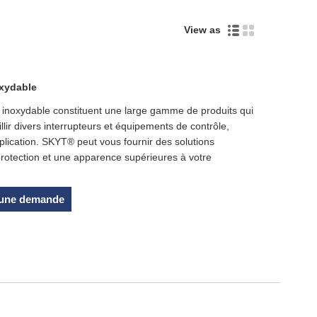
View as
Live
oxydable
er inoxydable constituent une large gamme de produits qui
llir divers interrupteurs et équipements de contrôle,
lication. SKYT® peut vous fournir des solutions
protection et une apparence supérieures à votre
 une demande