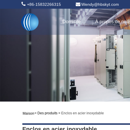
+86-15832266315
Wendy@hbskyt.com
Domicile
À propos de nou
>
Des produits
>
Enclos en acier inoxydable
Maison
Enclos en acier inoxydable