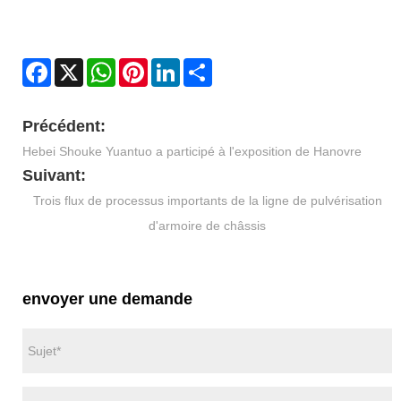
Facebook
X
WhatsApp
Pinterest
LinkedIn
Share
Précédent:
Hebei Shouke Yuantuo a participé à l'exposition de Hanovre
Suivant:
Trois flux de processus importants de la ligne de pulvérisation
d'armoire de châssis
envoyer une demande